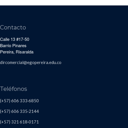
Contacto
Calle 13 #17-50
Barrio Pinares
Pereira, Risaralda
dircomercial@egopereira.edu.co
Teléfonos
(+57) 606 333·6850
(+57) 606
335·2144
(+57)
321 618
·
0171