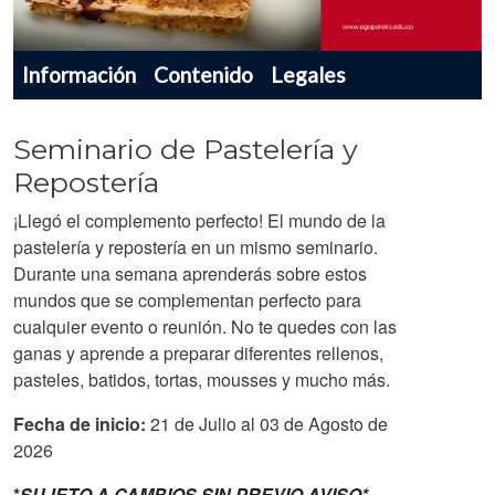
Menu navegador producto
Información
Contenido
Legales
Seminario de Pastelería y
Repostería
¡Llegó el complemento perfecto! El mundo de la
pastelería y repostería en un mismo seminario.
Durante una semana aprenderás sobre estos
mundos que se complementan perfecto para
cualquier evento o reunión. No te quedes con las
ganas y aprende a preparar diferentes rellenos,
pasteles, batidos, tortas, mousses y mucho más.
Fecha de inicio:
21 de Julio al 03 de Agosto de
2026
*
SUJETO A CAMBIOS SIN PREVIO AVISO*