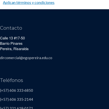
Aplican términos y condiciones
Contacto
Calle 13 #17-50
Barrio Pinares
Pereira, Risaralda
dircomercial@egopereira.edu.co
Teléfonos
(+57) 606 333·6850
(+57) 606
335·2144
(+57)
321 618
·
0171