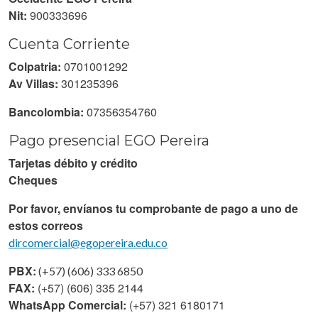
Nit:
900333696
Cuenta Corriente
Colpatria:
0701001292
Av Villas:
301235396
Bancolombia:
07356354760
Pago presencial EGO Pereira
Tarjetas débito y crédito
Cheques
Por favor, envíanos tu comprobante de pago a uno de
estos correos
dircomercial@egopereira.edu.co
PBX:
(+57) (606) 333 6850
FAX:
(+57) (606) 335 2144
WhatsApp Comercial:
(+57) 321 6180171