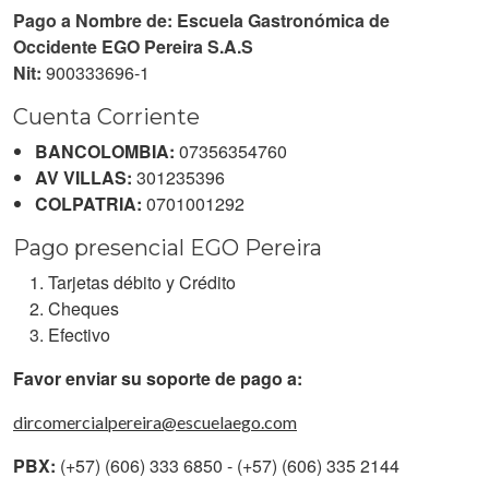
Pago a Nombre de: Escuela Gastronómica de
Occidente EGO Pereira S.A.S
Nit:
900333696-1
Cuenta Corriente
BANCOLOMBIA:
07356354760
AV VILLAS:
301235396
COLPATRIA:
0701001292
Pago presencial EGO Pereira
Tarjetas débito y Crédito
Cheques
Efectivo
Favor enviar su soporte de pago a:
dircomercialpereira@escuelaego.com
PBX:
(+57) (606) 333 6850 - (+57) (606) 335 2144