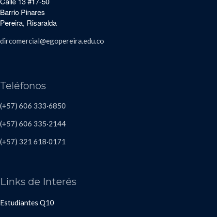
Calle 13 #17-50
Barrio Pinares
Pereira, Risaralda
dircomercial@egopereira.edu.co
Teléfonos
(+57) 606 333·6850
(+57) 606
335·2144
(+57)
321 618
·
0171
Links de Interés
Estudiantes Q10