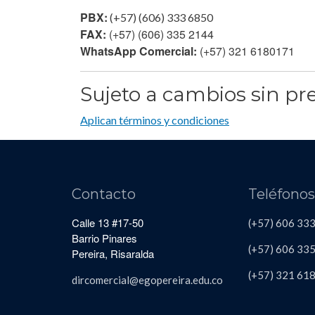
PBX:
(+57) (606) 333 6850
FAX:
(+57) (606) 335 2144
WhatsApp Comercial:
(+57) 321 6180171
Sujeto a cambios sin pre
Aplican términos y condiciones
Contacto
Teléfono
Calle 13 #17-50
(+57) 606 33
Barrio Pinares
(+57) 606
335
Pereira, Risaralda
(+57)
321 61
dircomercial@egopereira.edu.co