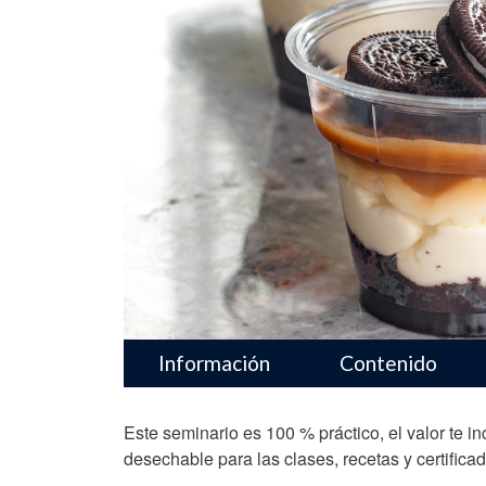
Menu navegador pro
Información
Contenido
Este seminario es 100 % práctico, el valor te in
desechable para las clases, recetas y certificad