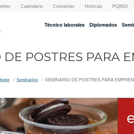
enu
entes
Calendario
Convenios
Noticias
PQRSD
Navegación princip
Técnico laborales
Diplomados
Semi
A
O DE POSTRES PARA 
SEMINARIO DE POSTRES PARA EMPRE
Home
Seminarios