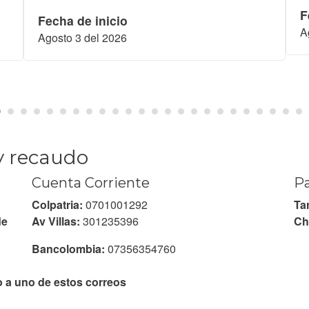
F
Fecha de inicio
A
Agosto 3 del 2026
y recaudo
Cuenta Corriente
Pa
Colpatria:
0701001292
Tar
de
Av Villas:
301235396
Ch
Bancolombia:
07356354760
o a uno de estos correos