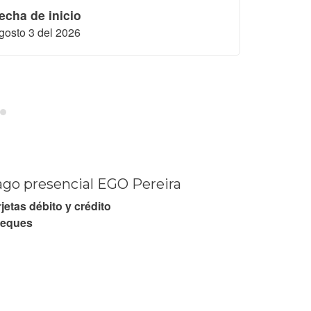
echa de inicio
Fecha de 
gosto 3 del 2026
Octubre 19
go presencial EGO Pereira
jetas débito y crédito
eques