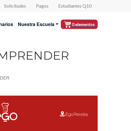
Solicitudes
Pagos
Estudiantes Q10
al
narios
Nuestra Escuela
0 elementos
EMPRENDER
NDER