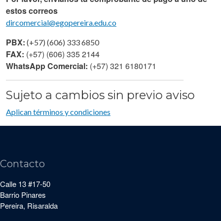
estos correos
dircomercial@egopereira.edu.co
PBX:
(+57) (606) 333 6850
FAX:
(+57) (606) 335 2144
WhatsApp Comercial:
(+57) 321 6180171
Sujeto a cambios sin previo aviso
Aplican términos y condiciones
Contacto
Calle 13 #17-50
Barrio Pinares
Pereira, Risaralda