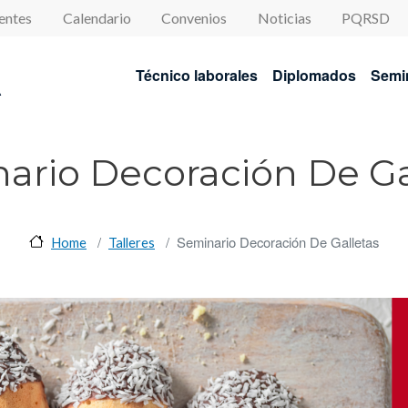
enu
entes
Calendario
Convenios
Noticias
PQRSD
Navegación princip
Técnico laborales
Diplomados
Semi
A
ario Decoración De Ga
Seminario Decoración De Galletas
Home
Talleres