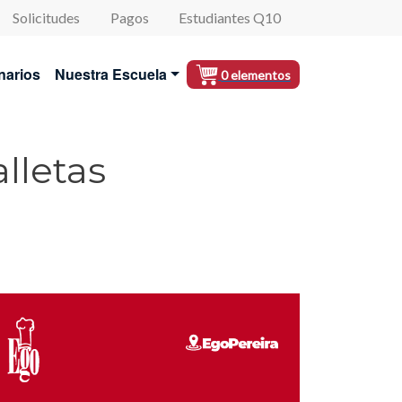
Solicitudes
Pagos
Estudiantes Q10
al
narios
Nuestra Escuela
0 elementos
lletas