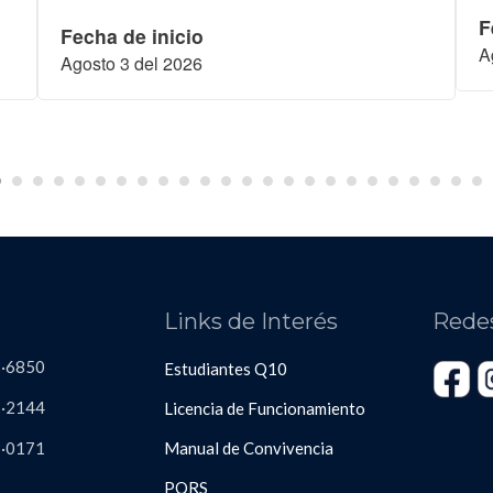
F
Fecha de inicio
A
Agosto 3 del 2026
s
Links de Interés
Rede
3·6850
Estudiantes Q10
·2144
Licencia de Funcionamiento
8
·
0171
Manual de Convivencia
PQRS