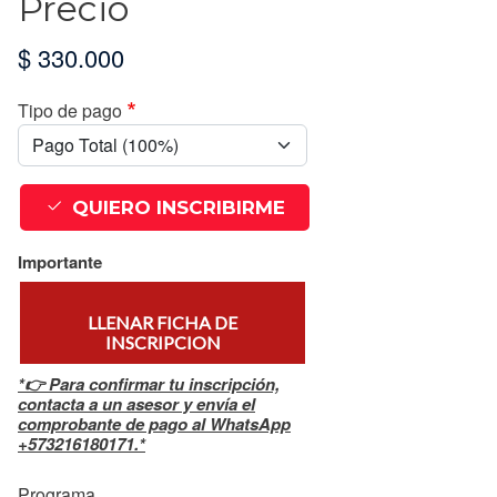
Precio
$ 330.000
Tipo de pago
QUIERO INSCRIBIRME
Importante
LLENAR FICHA DE
INSCRIPCION
*👉 Para confirmar tu inscripción,
contacta a un asesor y envía el
comprobante de pago al WhatsApp
+573216180171.*
Programa