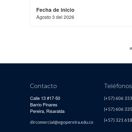
Fecha de inicio
Agosto 3 del 2026
Contacto
Teléfono
Calle 13 #17-50
(+57) 606 33
Barrio Pinares
(+57) 606
335
Pereira, Risaralda
(+57)
321 61
dircomercial@egopereira.edu.co